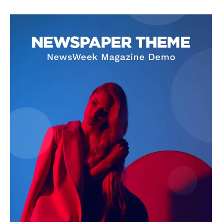
SUBSCRIBE NOW
Company
About
Contact us
Subscription Plans
My account