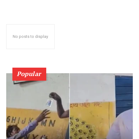
No posts to display
Popular