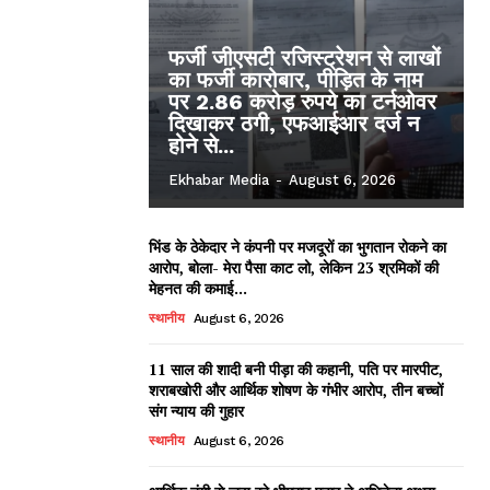
फर्जी जीएसटी रजिस्ट्रेशन से लाखों
का फर्जी कारोबार, पीड़ित के नाम
पर 2.86 करोड़ रुपये का टर्नओवर
दिखाकर ठगी, एफआईआर दर्ज न
होने से...
Ekhabar Media
-
August 6, 2026
भिंड के ठेकेदार ने कंपनी पर मजदूरों का भुगतान रोकने का
आरोप, बोला- मेरा पैसा काट लो, लेकिन 23 श्रमिकों की
मेहनत की कमाई...
स्थानीय
August 6, 2026
11 साल की शादी बनी पीड़ा की कहानी, पति पर मारपीट,
शराबखोरी और आर्थिक शोषण के गंभीर आरोप, तीन बच्चों
संग न्याय की गुहार
स्थानीय
August 6, 2026