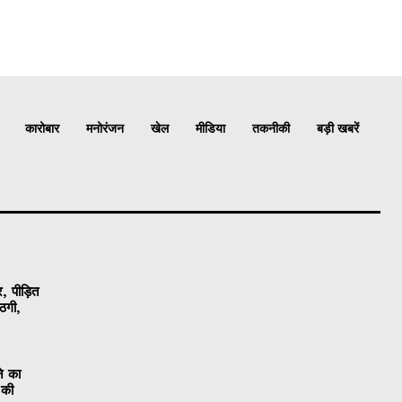
कारोबार
मनोरंजन
खेल
मीडिया
तकनीकी
बड़ी खबरें
, पीड़ित
ठगी,
ने का
 की