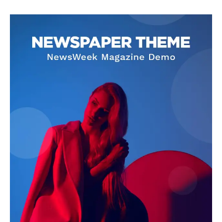
SUBSCRIBE NOW
Company
About
Contact us
Subscription Plans
My account