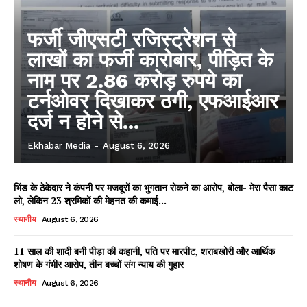
फर्जी जीएसटी रजिस्ट्रेशन से
लाखों का फर्जी कारोबार, पीड़ित के
नाम पर 2.86 करोड़ रुपये का
टर्नओवर दिखाकर ठगी, एफआईआर
दर्ज न होने से...
Ekhabar Media
-
August 6, 2026
भिंड के ठेकेदार ने कंपनी पर मजदूरों का भुगतान रोकने का आरोप, बोला- मेरा पैसा काट
लो, लेकिन 23 श्रमिकों की मेहनत की कमाई...
स्थानीय
August 6, 2026
11 साल की शादी बनी पीड़ा की कहानी, पति पर मारपीट, शराबखोरी और आर्थिक
शोषण के गंभीर आरोप, तीन बच्चों संग न्याय की गुहार
स्थानीय
August 6, 2026