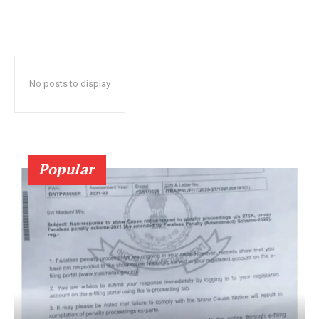
No posts to display
Popular