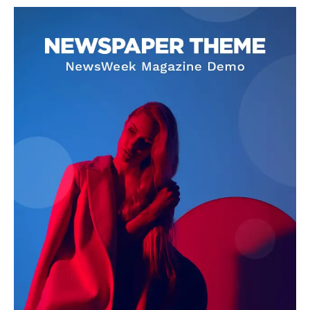
SUBSCRIBE NOW
Company
About
Contact us
Subscription Plans
My account