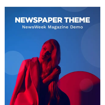
SUBSCRIBE NOW
Company
About
Contact us
Subscription Plans
My account