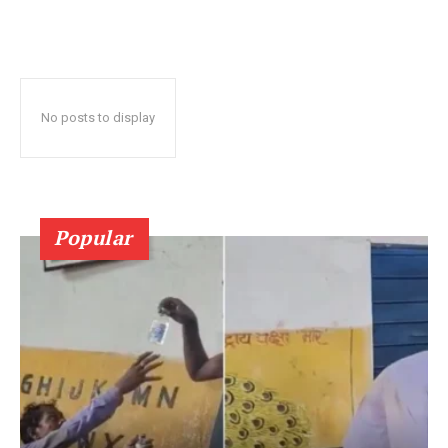
No posts to display
Popular