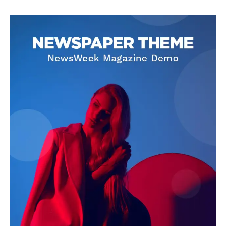
SUBSCRIBE NOW
Company
About
Contact us
Subscription Plans
My account