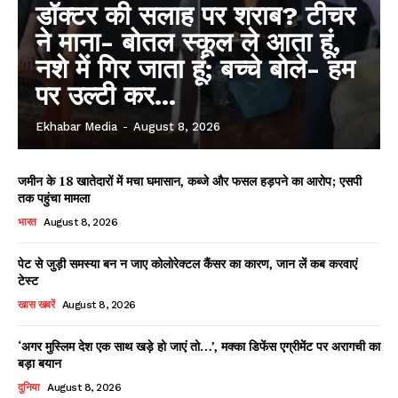
SUBSCRIBE NOW
डॉक्टर की सलाह पर शराब? टीचर
ने माना- बोतल स्कूल ले आता हूं,
नशे में गिर जाता हूं; बच्चे बोले- हम
पर उल्टी कर...
Company
Ekhabar Media
-
August 8, 2026
About
Contact us
जमीन के 18 खातेदारों में मचा घमासान, कब्जे और फसल हड़पने का आरोप; एसपी
Subscription Plans
तक पहुंचा मामला
My account
भारत
August 8, 2026
पेट से जुड़ी समस्या बन न जाए कोलोरेक्टल कैंसर का कारण, जान लें कब करवाएं
टेस्ट
खास खबरें
August 8, 2026
‘अगर मुस्लिम देश एक साथ खड़े हो जाएं तो…’, मक्का डिफेंस एग्रीमेंट पर अरागची का
बड़ा बयान
दुनिया
August 8, 2026