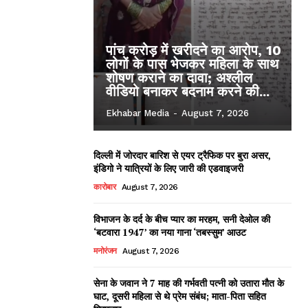
पांच करोड़ में खरीदने का आरोप, 10
लोगों के पास भेजकर महिला के साथ
शोषण कराने का दावा; अश्लील
वीडियो बनाकर बदनाम करने की...
Ekhabar Media
-
August 7, 2026
दिल्ली में जोरदार बारिश से एयर ट्रैफिक पर बुरा असर,
इंडिगो ने यात्रियों के लिए जारी की एडवाइजरी
कारोबार
August 7, 2026
विभाजन के दर्द के बीच प्यार का मरहम, सनी देओल की
‘बटवारा 1947’ का नया गाना ‘तबस्सुम’ आउट
मनोरंजन
August 7, 2026
सेना के जवान ने 7 माह की गर्भवती पत्नी को उतारा मौत के
घाट, दूसरी महिला से थे प्रेम संबंध; माता-पिता सहित