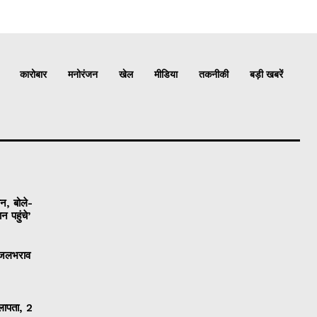
कारोबार
मनोरंजन
खेल
मीडिया
तकनीकी
बड़ी खबरें
ान, बोले-
 पहुंचे’
ी जलभराव
 लापता, 2