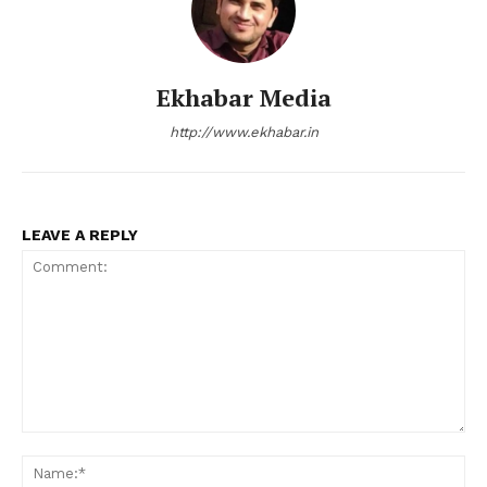
Ekhabar Media
http://www.ekhabar.in
LEAVE A REPLY
Comment:
Na