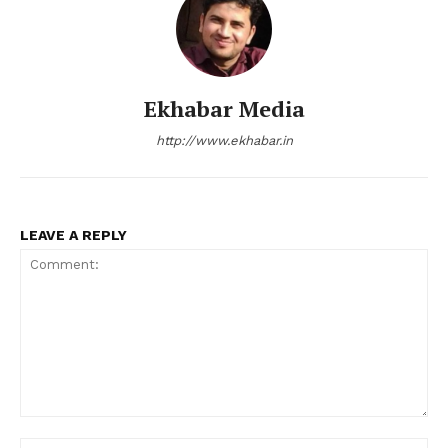
Ekhabar Media
http://www.ekhabar.in
LEAVE A REPLY
Comment:
Na