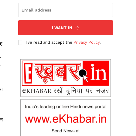
I WANT IN
I've read and accept the
Privacy Policy
.
यह
र
स
रा
िन
ो