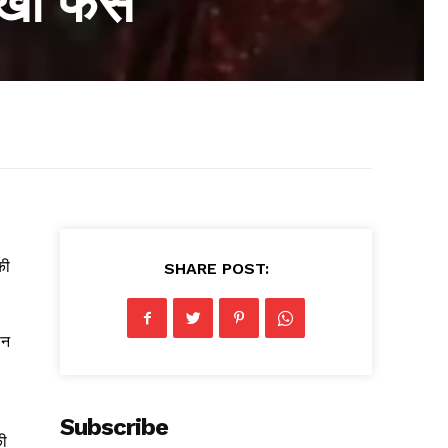
िखा फेस
की
SHARE POST:
ान
Subscribe
की