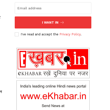
र
I WANT IN
I've read and accept the
Privacy Policy
.
ीन