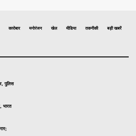
कारोबार
मनोरंजन
खेल
मीडिया
तकनीकी
बड़ी खबरें
र, पुलिस
श, भारत
करार;