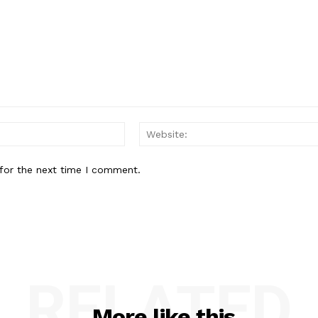
Email:*
for the next time I comment.
RELATED
More like this