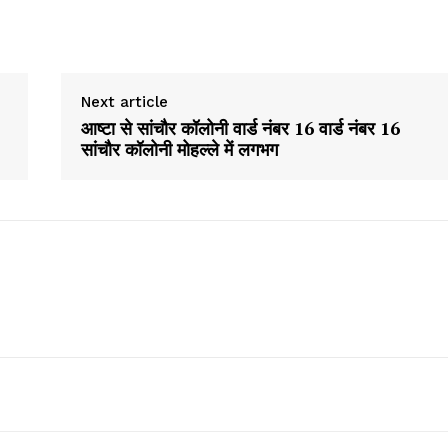
Company
About
Next article
Contact us
आष्टा से सांचौर कॉलोनी वार्ड नंबर 16 वार्ड नंबर 16
Subscription Plans
सांचौर कॉलोनी मोहल्ले में लगभग
My account
E NOW