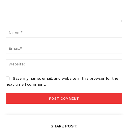
Comment:
Na
Ema
Web
Save my name, email, and website in this browser for the
next time I comment.
SHARE POST: