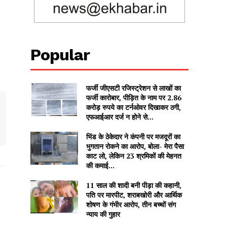
Popular
फर्जी जीएसटी रजिस्ट्रेशन से लाखों का
फर्जी कारोबार, पीड़ित के नाम पर 2.86
करोड़ रुपये का टर्नओवर दिखाकर ठगी,
एफआईआर दर्ज न होने से...
भिंड के ठेकेदार ने कंपनी पर मजदूरों का
भुगतान रोकने का आरोप, बोला- मेरा पैसा
काट लो, लेकिन 23 श्रमिकों की मेहनत
की कमाई...
11 साल की शादी बनी पीड़ा की कहानी,
पति पर मारपीट, शराबखोरी और आर्थिक
शोषण के गंभीर आरोप, तीन बच्चों संग
न्याय की गुहार