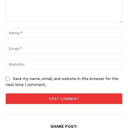
Comment:
Na
Ema
Web
Save my name, email, and website in this browser for the
next time I comment.
SHARE POST: