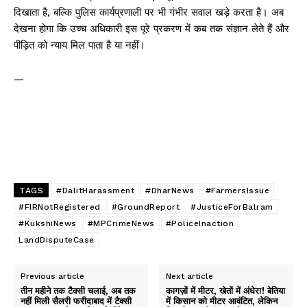
दिखाता है, बल्कि पुलिस कार्यप्रणाली पर भी गंभीर सवाल खड़े करता है। अब
देखना होगा कि उच्च अधिकारी इस पूरे प्रकरण में कब तक संज्ञान लेते हैं और
पीड़ित को न्याय मिल पाता है या नहीं।
—
TAGS
#DalitHarassment
#DharNews
#FarmersIssue
#FIRNotRegistered
#GroundReport
#JusticeForBalram
#KukshiNews
#MPCrimeNews
#PoliceInaction
LandDisputeCase
Previous article
Next article
तीन महीने तक टैक्सी चलाई, अब तक
कागज़ों में मीटर, खेतों में अंधेरा! बेतिया
नहीं मिली सैलरी फरीदाबाद में टैक्सी
में किसान को मीटर आवंटित, लेकिन