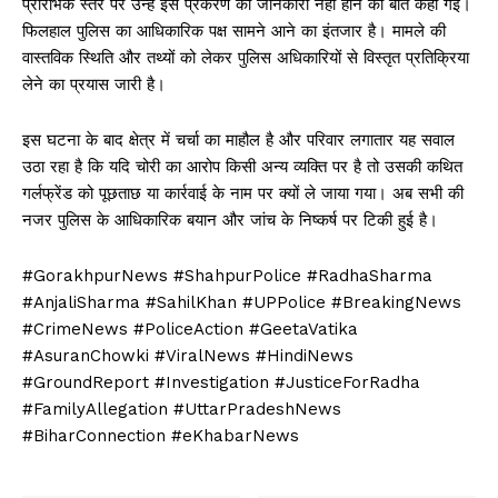
प्रारंभिक स्तर पर उन्हें इस प्रकरण की जानकारी नहीं होने की बात कही गई।
फिलहाल पुलिस का आधिकारिक पक्ष सामने आने का इंतजार है। मामले की
वास्तविक स्थिति और तथ्यों को लेकर पुलिस अधिकारियों से विस्तृत प्रतिक्रिया
लेने का प्रयास जारी है।
इस घटना के बाद क्षेत्र में चर्चा का माहौल है और परिवार लगातार यह सवाल
उठा रहा है कि यदि चोरी का आरोप किसी अन्य व्यक्ति पर है तो उसकी कथित
गर्लफ्रेंड को पूछताछ या कार्रवाई के नाम पर क्यों ले जाया गया। अब सभी की
नजर पुलिस के आधिकारिक बयान और जांच के निष्कर्ष पर टिकी हुई है।
#GorakhpurNews #ShahpurPolice #RadhaSharma
#AnjaliSharma #SahilKhan #UPPolice #BreakingNews
#CrimeNews #PoliceAction #GeetaVatika
#AsuranChowki #ViralNews #HindiNews
#GroundReport #Investigation #JusticeForRadha
#FamilyAllegation #UttarPradeshNews
#BiharConnection #eKhabarNews