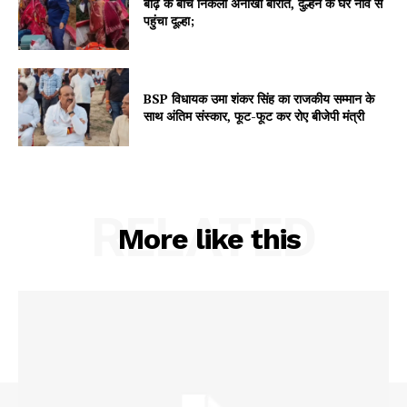
बाढ़ के बीच निकली अनोखी बारात, दुल्हन के घर नाव से
पहुंचा दूल्हा;
BSP विधायक उमा शंकर सिंह का राजकीय सम्मान के
साथ अंतिम संस्कार, फूट-फूट कर रोए बीजेपी मंत्री
RELATED
More like this