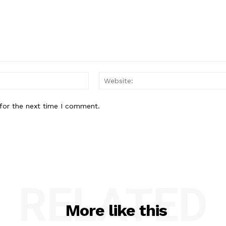
Email:*
for the next time I comment.
RELATED
More like this