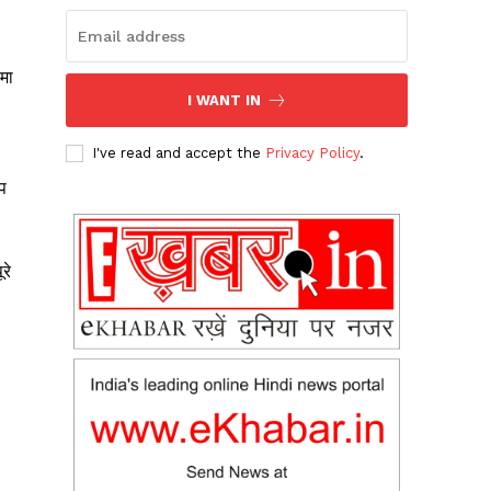
मा
I WANT IN
I've read and accept the
Privacy Policy
.
प
रे