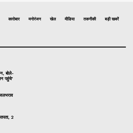
कारोबार
मनोरंजन
खेल
मीडिया
तकनीकी
बड़ी खबरें
ान, बोले-
 पहुंचे’
ी जलभराव
 लापता, 2