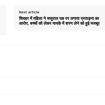
Company
Next article
About
शिवहर में महिला ने ससुराल पक्ष पर लगाया प्रताड़ना का
Contact us
आरोप, बच्चों को लेकर मायके में शरण लेने को हुई मजबूर
Subscription Plans
My account
E NOW