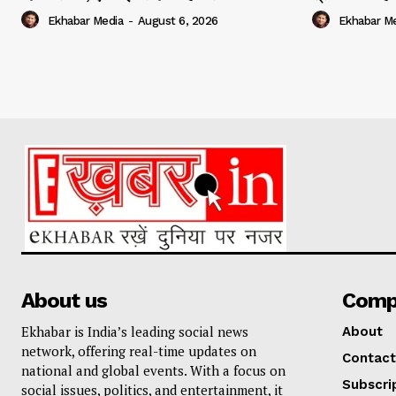
Ekhabar Media
-
August 6, 2026
Ekhabar M
About us
Comp
Ekhabar is India’s leading social news
About
network, offering real-time updates on
Contact
national and global events. With a focus on
Subscri
social issues, politics, and entertainment, it