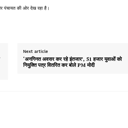
e PRO
 और पंचायत की ओर देख रहा है।
Company
About
Contact us
Next article
Subscription Plans
‘अनगिनत अवसर कर रहे इंतजार’, 51 हजार युवाओं को
My account
नियुक्ति पत्र वितरित कर बोले PM मोदी
E NOW