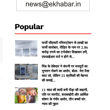
Popular
फर्जी जीएसटी रजिस्ट्रेशन से लाखों का
फर्जी कारोबार, पीड़ित के नाम पर 2.86
करोड़ रुपये का टर्नओवर दिखाकर ठगी,
एफआईआर दर्ज न होने से...
भिंड के ठेकेदार ने कंपनी पर मजदूरों का
भुगतान रोकने का आरोप, बोला- मेरा पैसा
काट लो, लेकिन 23 श्रमिकों की मेहनत
की कमाई...
11 साल की शादी बनी पीड़ा की कहानी,
पति पर मारपीट, शराबखोरी और आर्थिक
शोषण के गंभीर आरोप, तीन बच्चों संग
न्याय की गुहार