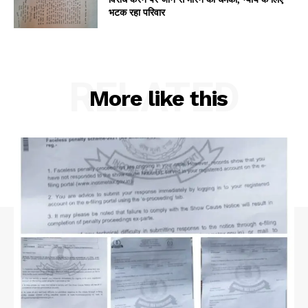
भटक रहा परिवार
RELATED
More like this