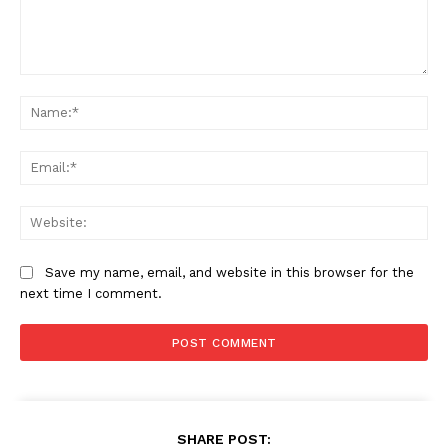
Comment:
Na
Ema
Web
Save my name, email, and website in this browser for the
next time I comment.
SHARE POST: