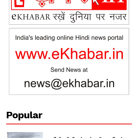
Company
About
Contact us
Subscription Plans
My account
Popular