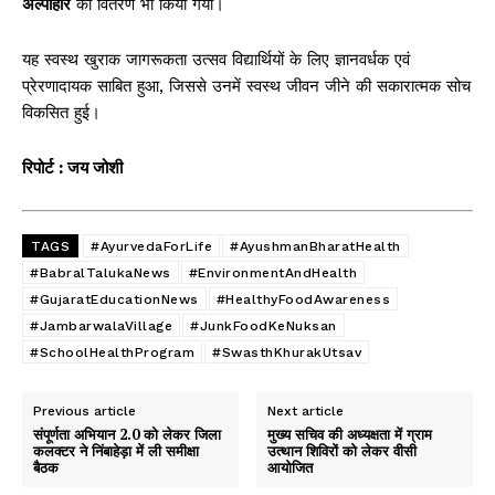
अल्पाहार
का वितरण भी किया गया।
यह स्वस्थ खुराक जागरूकता उत्सव विद्यार्थियों के लिए ज्ञानवर्धक एवं
प्रेरणादायक साबित हुआ, जिससे उनमें स्वस्थ जीवन जीने की सकारात्मक सोच
विकसित हुई।
रिपोर्ट : जय जोशी
TAGS
#AyurvedaForLife
#AyushmanBharatHealth
#BabralTalukaNews
#EnvironmentAndHealth
#GujaratEducationNews
#HealthyFoodAwareness
#JambarwalaVillage
#JunkFoodKeNuksan
#SchoolHealthProgram
#SwasthKhurakUtsav
Previous article
Next article
संपूर्णता अभियान 2.0 को लेकर जिला
मुख्य सचिव की अध्यक्षता में ग्राम
कलक्टर ने निंबाहेड़ा में ली समीक्षा
उत्थान शिविरों को लेकर वीसी
बैठक
आयोजित