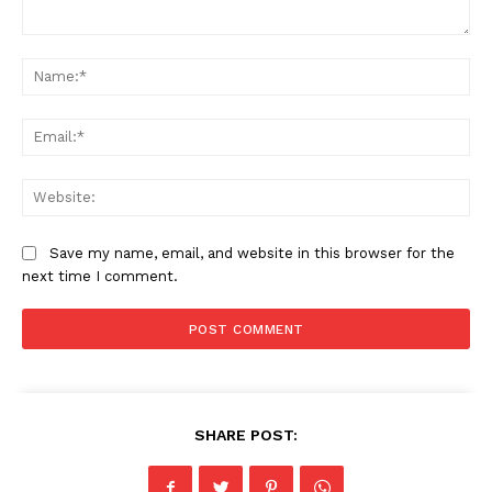
Comment:
Na
Ema
Web
Save my name, email, and website in this browser for the
next time I comment.
SHARE POST: