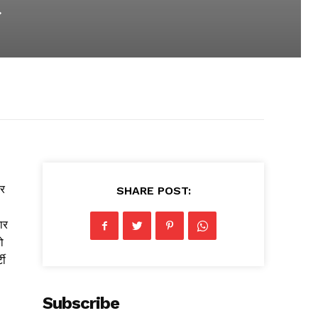
र
ार
SHARE POST:
ार
ो
टी
Subscribe