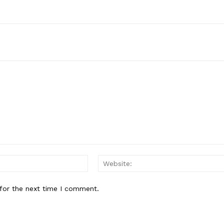
Contact us
Subscription Plans
My account
E NOW
Email:*
for the next time I comment.