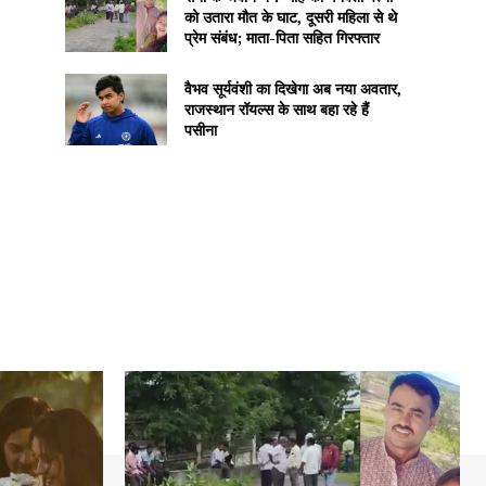
को उतारा मौत के घाट, दूसरी महिला से थे
प्रेम संबंध; माता-पिता सहित गिरफ्तार
वैभव सूर्यवंशी का दिखेगा अब नया अवतार,
राजस्थान रॉयल्स के साथ बहा रहे हैं
पसीना