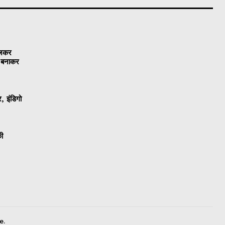
ेजकर
ो बनाकर
, इंडिगो
की
e.