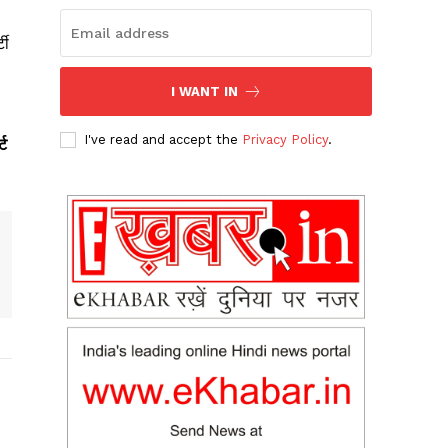
टी
I WANT IN
I've read and accept the
Privacy Policy
.
्ट