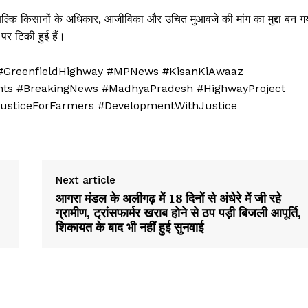
ल्कि किसानों के अधिकार, आजीविका और उचित मुआवजे की मांग का मुद्दा बन ग
Week
पर टिकी हुई हैं।
e PRO
 #GreenfieldHighway #MPNews #KisanKiAwaaz
Company
ts #BreakingNews #MadhyaPradesh #HighwayProject
usticeForFarmers #DevelopmentWithJustice
About
Contact us
Subscription Plans
My account
Next article
आगरा मंडल के अलीगढ़ में 18 दिनों से अंधेरे में जी रहे
ग्रामीण, ट्रांसफार्मर खराब होने से ठप पड़ी बिजली आपूर्ति,
शिकायत के बाद भी नहीं हुई सुनवाई
E NOW