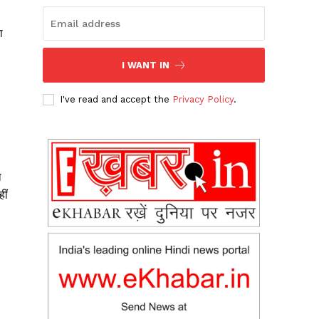
ा
I WANT IN
I've read and accept the
Privacy Policy
.
ा
ीं