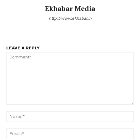
Ekhabar Media
http://www.ekhabar.in
LEAVE A REPLY
Comment:
Na
Ema