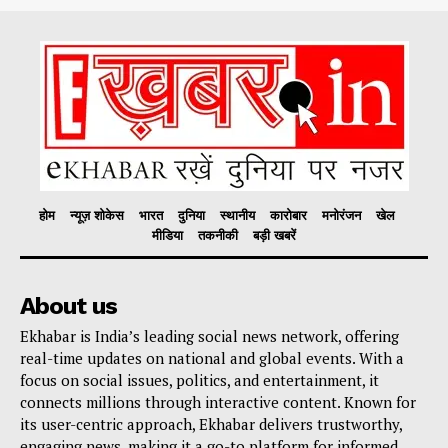
होम
न्यूज़ शोकेस
भारत
दुनिया
स्थानीय
कारोबार
मनोरंजन
खेल
मीडिया
तकनीकी
बड़ी खबरें
About us
Ekhabar is India’s leading social news network, offering
real-time updates on national and global events. With a
focus on social issues, politics, and entertainment, it
connects millions through interactive content. Known for
its user-centric approach, Ekhabar delivers trustworthy,
engaging news, making it a go-to platform for informed