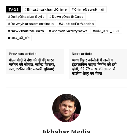
TAGS
#BiharJharkhandCrime
#CrimeNewsHindi
#DailyBhaskarStyle
#DowryDeathCase
#DowryHarassmentIndia
#JusticeForVarsha
#NawVivahitaDeath
#WomenSafetyNews
#दहेज_हत्या_मामला
#न्याय_की_मांग
Previous article
Next article
पीएम मोदी ने देश को दी वंदे भारत
अवध विहार कॉलोनी में नाली व
स्लीपर की सौगात, जानिए किराया,
इंटरलाकिंग सड़क निर्माण को हरी
रूट, स्टॉपेज और लग्जरी सुविधाएं
झंडी, 52.79 लाख की लागत से
बदलेगा क्षेत्र का चेहरा
Ekhabar Media