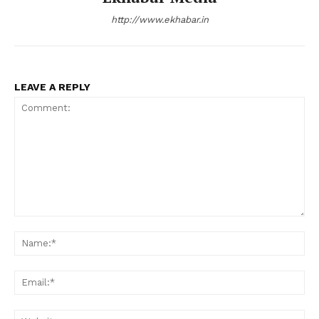
http://www.ekhabar.in
LEAVE A REPLY
Comment:
Na
Ema
Web