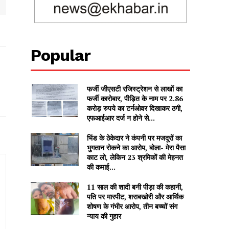
Popular
फर्जी जीएसटी रजिस्ट्रेशन से लाखों का
फर्जी कारोबार, पीड़ित के नाम पर 2.86
करोड़ रुपये का टर्नओवर दिखाकर ठगी,
एफआईआर दर्ज न होने से...
भिंड के ठेकेदार ने कंपनी पर मजदूरों का
भुगतान रोकने का आरोप, बोला- मेरा पैसा
काट लो, लेकिन 23 श्रमिकों की मेहनत
की कमाई...
11 साल की शादी बनी पीड़ा की कहानी,
पति पर मारपीट, शराबखोरी और आर्थिक
शोषण के गंभीर आरोप, तीन बच्चों संग
न्याय की गुहार