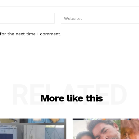
Email:*
for the next time I comment.
RELATED
More like this