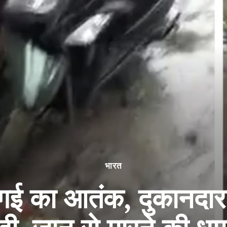
भारत
बंगई का आतंक, दुकानदार