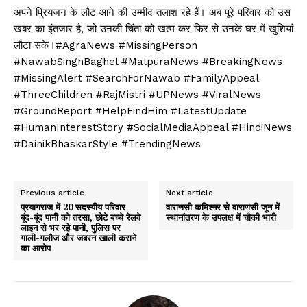
अपने प्रियजन के लौट आने की उम्मीद तलाश रहे हैं। अब पूरे परिवार को उस
खबर का इंतजार है, जो उनकी चिंता को खत्म कर फिर से उनके घर में खुशियां
लौटा सके।#AgraNews #MissingPerson
#NawabSinghBaghel #MalpuraNews #BreakingNews
#MissingAlert #SearchForNawab #FamilyAppeal
#ThreeChildren #RajMistri #UPNews #ViralNews
#GroundReport #HelpFindHim #LatestUpdate
#HumanInterestStory #SocialMediaAppeal #HindiNews
#DainikBhaskarStyle #TrendingNews
Previous article
Next article
प्रयागराज में 20 सदस्यीय परिवार
वाराणसी कमिश्नर से वाराणसी जून में
बूंद-बूंद पानी को तरसा, छोटे बच्चे रेलवे
स्थानांतरण के उपलक्ष में चौकी भारी
लाइन से भर रहे पानी, पुलिस पर
गाली-गलौज और जबरन खाली कराने
का आरोप