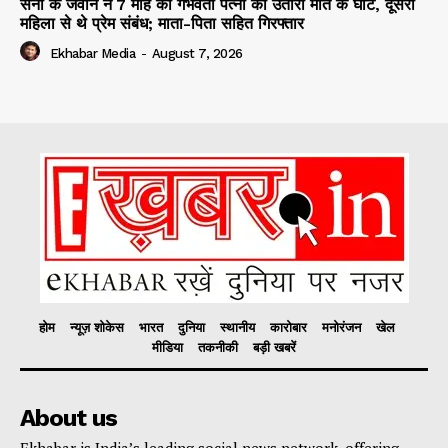
सेना के जवान ने 7 माह की गर्भवती पत्नी को उतारा मौत के घाट, दूसरी
महिला से थे प्रेम संबंध; माता-पिता सहित गिरफ्तार
Ekhabar Media
-
August 7, 2026
होम
न्यूज़ शोकेस
भारत
दुनिया
स्थानीय
कारोबार
मनोरंजन
खेल
मीडिया
तकनीकी
बड़ी खबरें
About us