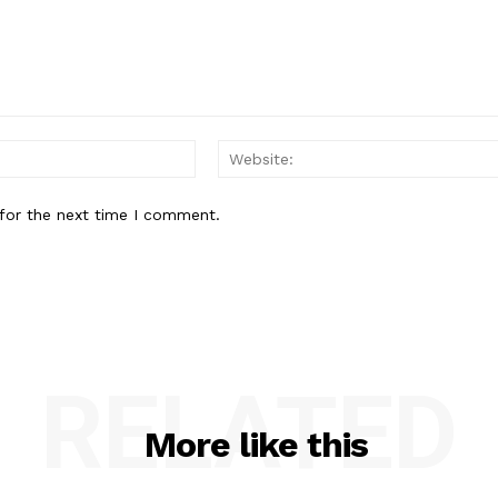
Email:*
for the next time I comment.
RELATED
More like this