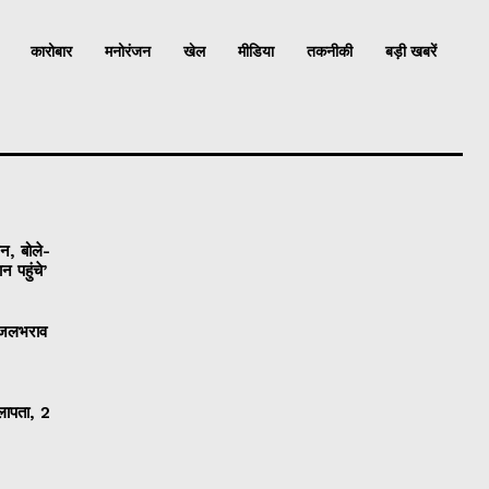
कारोबार
मनोरंजन
खेल
मीडिया
तकनीकी
बड़ी खबरें
ान, बोले-
 पहुंचे’
ी जलभराव
 लापता, 2