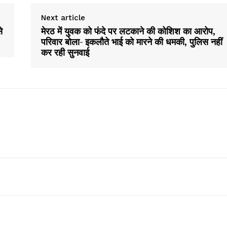
Company
Next article
About
े
मेरठ में युवक को फंदे पर लटकाने की कोशिश का आरोप,
परिवार बोला- इकलौते भाई को मारने की धमकी, पुलिस नहीं
Contact us
कर रही सुनवाई
Subscription Plans
My account
E NOW