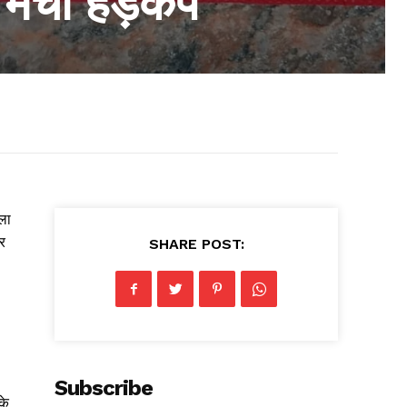
ं मचा हड़कंप
ला
र
SHARE POST:
Subscribe
के