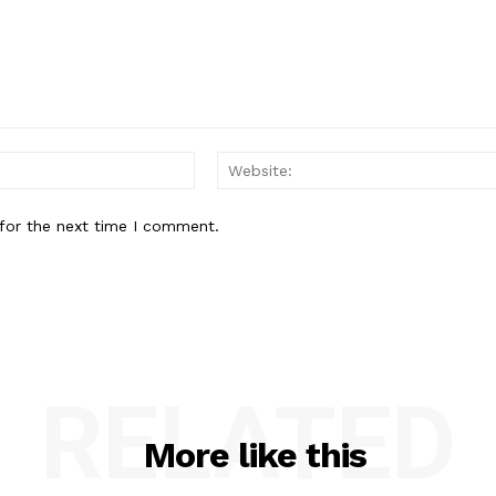
Email:*
for the next time I comment.
RELATED
More like this