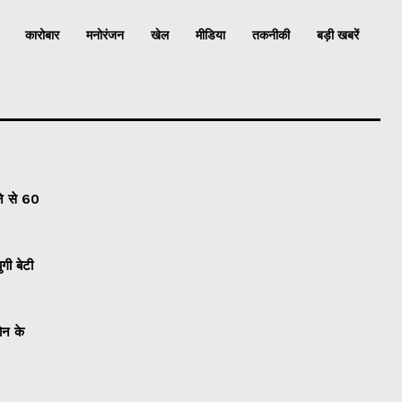
कारोबार
मनोरंजन
खेल
मीडिया
तकनीकी
बड़ी खबरें
लने से 60
गी बेटी
ोन के