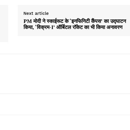
Next article
About
PM मोदी ने स्काईरूट के ‘इनफिनिटी कैंपस’ का उद्घाटन
Contact us
किया, ‘विक्रम-I’ ऑर्बिटल रॉकेट का भी किया अनावरण
Subscription Plans
My account
E NOW