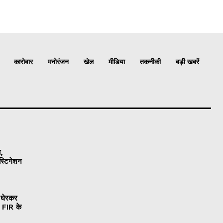
कारोबार
मनोरंजन
खेल
मीडिया
तकनीकी
बड़ी खबरें
ा,
ेस्टिगेशन
ं घेरकर
, FIR के