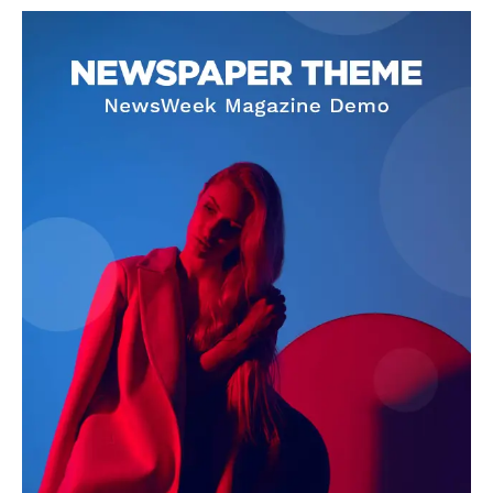
SUBSCRIBE NOW
Company
About
Contact us
Subscription Plans
My account