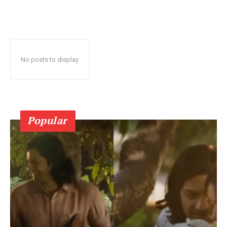
No posts to display
Popular