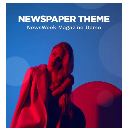
SUBSCRIBE NOW
Company
About
Contact us
Subscription Plans
My account