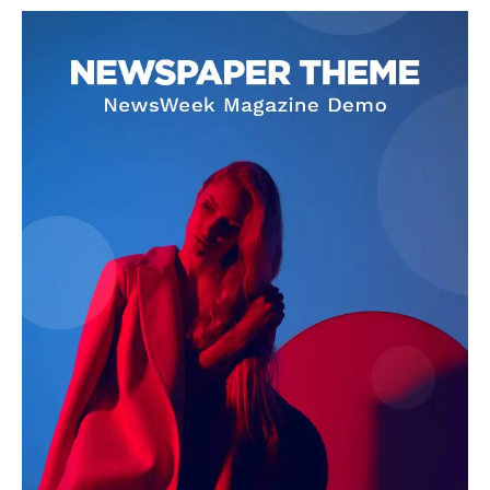
SUBSCRIBE NOW
Company
About
Contact us
Subscription Plans
My account