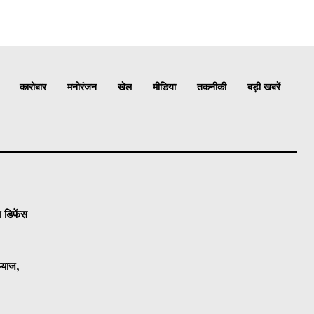
कारोबार
मनोरंजन
खेल
मीडिया
तकनीकी
बड़ी खबरें
 डिफेंस
्याज,