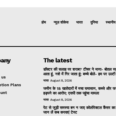
होम
न्यूज़ शोकेस
भारत
दुनिया
स्थानीय
any
The latest
डॉक्टर की सलाह पर शराब? टीचर ने माना- बोतल स्
आता हूं, नशे में गिर जाता हूं; बच्चे बोले- हम पर उल्ट
 us
भारत
August 8, 2026
ption Plans
जमीन के 18 खातेदारों में मचा घमासान, कब्जे और
ount
हड़पने का आरोप; एसपी तक पहुंचा मामला
भारत
August 8, 2026
पेट से जुड़ी समस्या बन न जाए कोलोरेक्टल कैंसर क
जान लें कब करवाएं टेस्ट