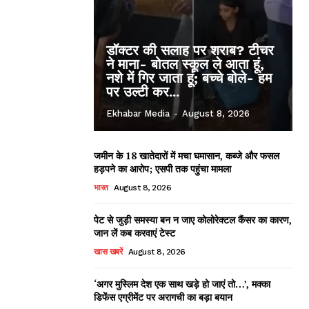
डॉक्टर की सलाह पर शराब? टीचर
ने माना- बोतल स्कूल ले आता हूं,
नशे में गिर जाता हूं; बच्चे बोले- हम
पर उल्टी कर...
Ekhabar Media
-
August 8, 2026
जमीन के 18 खातेदारों में मचा घमासान, कब्जे और फसल
हड़पने का आरोप; एसपी तक पहुंचा मामला
भारत
August 8, 2026
पेट से जुड़ी समस्या बन न जाए कोलोरेक्टल कैंसर का कारण,
जान लें कब करवाएं टेस्ट
खास खबरें
August 8, 2026
‘अगर मुस्लिम देश एक साथ खड़े हो जाएं तो…’, मक्का
डिफेंस एग्रीमेंट पर अरागची का बड़ा बयान