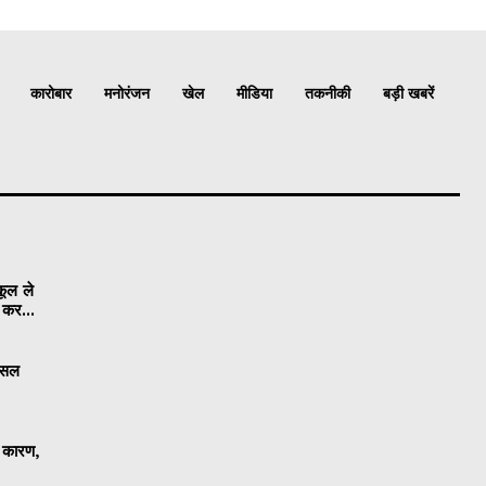
कारोबार
मनोरंजन
खेल
मीडिया
तकनीकी
बड़ी खबरें
कूल ले
ी कर...
 फसल
ा कारण,