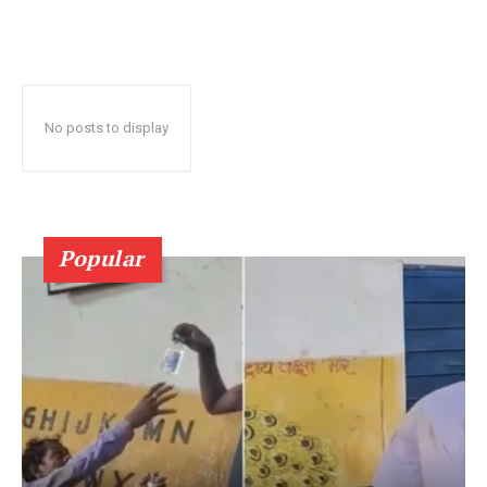
No posts to display
Popular