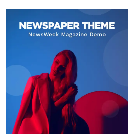
SUBSCRIBE NOW
Company
About
Contact us
Subscription Plans
My account