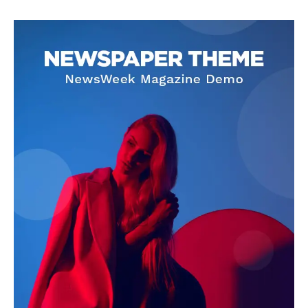
SUBSCRIBE NOW
Company
About
Contact us
Subscription Plans
My account