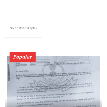
No posts to display
Popular