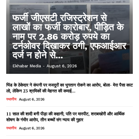
फर्जी जीएसटी रजिस्ट्रेशन से
लाखों का फर्जी कारोबार, पीड़ित के
नाम पर 2.86 करोड़ रुपये का
टर्नओवर दिखाकर ठगी, एफआईआर
दर्ज न होने से...
Ekhabar Media
-
August 6, 2026
भिंड के ठेकेदार ने कंपनी पर मजदूरों का भुगतान रोकने का आरोप, बोला- मेरा पैसा काट
लो, लेकिन 23 श्रमिकों की मेहनत की कमाई...
स्थानीय
August 6, 2026
11 साल की शादी बनी पीड़ा की कहानी, पति पर मारपीट, शराबखोरी और आर्थिक
शोषण के गंभीर आरोप, तीन बच्चों संग न्याय की गुहार
स्थानीय
August 6, 2026