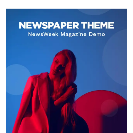
SUBSCRIBE NOW
Company
About
Contact us
Subscription Plans
My account