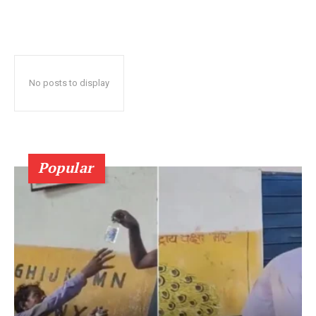
No posts to display
Popular