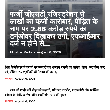
फर्जी जीएसटी रजिस्ट्रेशन से
लाखों का फर्जी कारोबार, पीड़ित के
नाम पर 2.86 करोड़ रुपये का
टर्नओवर दिखाकर ठगी, एफआईआर
दर्ज न होने से...
Ekhabar Media
-
August 6, 2026
भिंड के ठेकेदार ने कंपनी पर मजदूरों का भुगतान रोकने का आरोप, बोला- मेरा पैसा काट
लो, लेकिन 23 श्रमिकों की मेहनत की कमाई...
स्थानीय
August 6, 2026
11 साल की शादी बनी पीड़ा की कहानी, पति पर मारपीट, शराबखोरी और आर्थिक
शोषण के गंभीर आरोप, तीन बच्चों संग न्याय की गुहार
स्थानीय
August 6, 2026