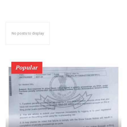
No posts to display
Popular