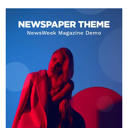
SUBSCRIBE NOW
Company
About
Contact us
Subscription Plans
My account