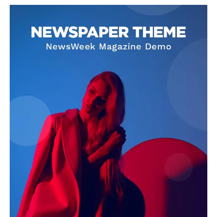
SUBSCRIBE NOW
Company
About
Contact us
Subscription Plans
My account