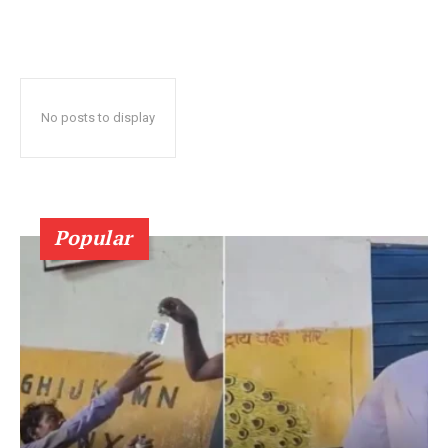
No posts to display
Popular