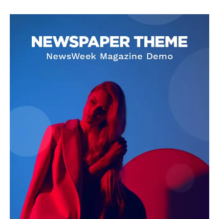
SUBSCRIBE NOW
Company
About
Contact us
Subscription Plans
My account