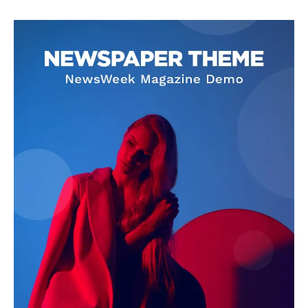
SUBSCRIBE NOW
Company
About
Contact us
Subscription Plans
My account