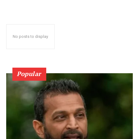
No posts to display
Popular