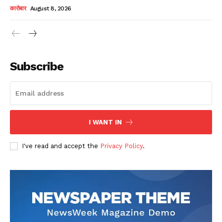
कारोबार
August 8, 2026
Subscribe
SUBSCRIBE NOW
I WANT IN
Company
I've read and accept the
Privacy Policy
.
About
Contact us
Subscription Plans
My account