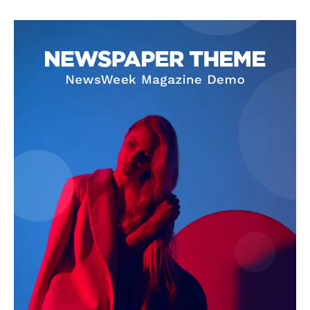
SUBSCRIBE NOW
Company
About
Contact us
Subscription Plans
My account