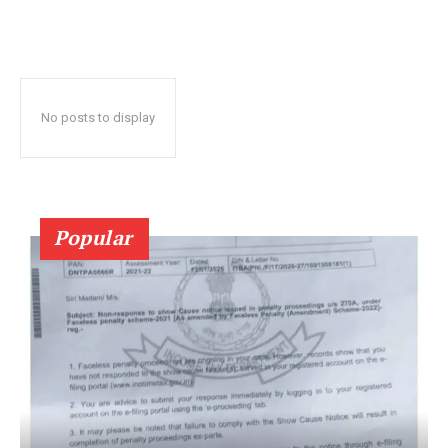
No posts to display
Popular