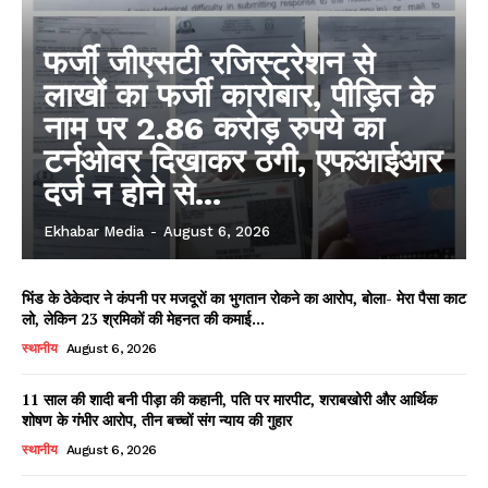
फर्जी जीएसटी रजिस्ट्रेशन से
लाखों का फर्जी कारोबार, पीड़ित के
नाम पर 2.86 करोड़ रुपये का
टर्नओवर दिखाकर ठगी, एफआईआर
दर्ज न होने से...
Ekhabar Media
-
August 6, 2026
भिंड के ठेकेदार ने कंपनी पर मजदूरों का भुगतान रोकने का आरोप, बोला- मेरा पैसा काट
लो, लेकिन 23 श्रमिकों की मेहनत की कमाई...
स्थानीय
August 6, 2026
11 साल की शादी बनी पीड़ा की कहानी, पति पर मारपीट, शराबखोरी और आर्थिक
शोषण के गंभीर आरोप, तीन बच्चों संग न्याय की गुहार
स्थानीय
August 6, 2026