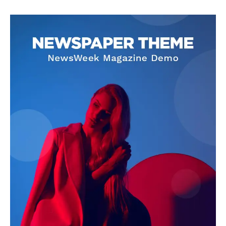
SUBSCRIBE NOW
Company
About
Contact us
Subscription Plans
My account