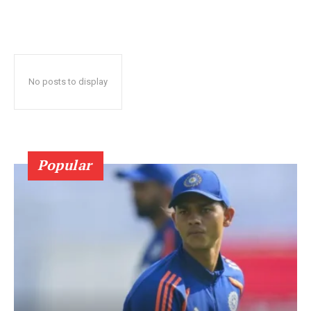
No posts to display
Popular