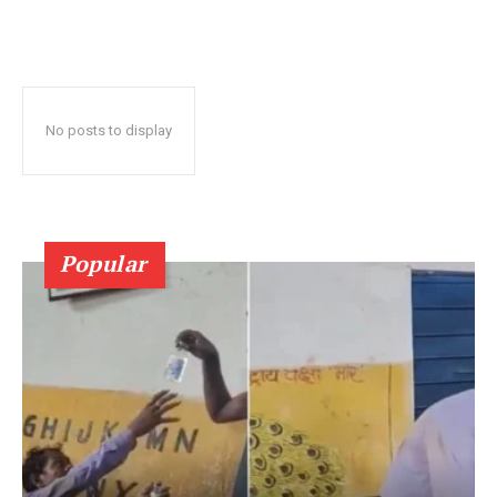
No posts to display
Popular