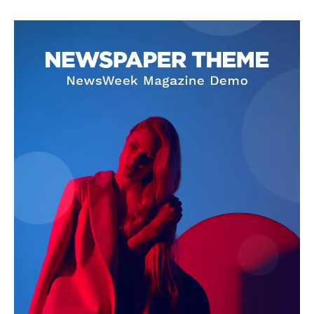
SUBSCRIBE NOW
Company
About
Contact us
Subscription Plans
My account